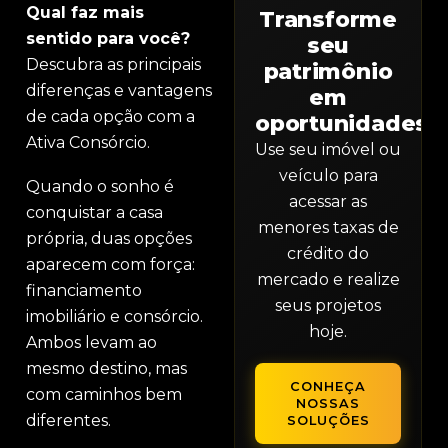
Qual faz mais
Transforme
sentido para você?
seu
Descubra as principais
patrimônio
diferenças e vantagens
em
de cada opção com a
oportunidades.
Ativa Consórcio.
Use seu imóvel ou
veículo para
Quando o sonho é
acessar as
conquistar a casa
menores taxas de
própria, duas opções
crédito do
aparecem com força:
mercado e realize
financiamento
seus projetos
imobiliário e consórcio.
hoje.
Ambos levam ao
mesmo destino, mas
CONHEÇA
com caminhos bem
NOSSAS
diferentes.
SOLUÇÕES