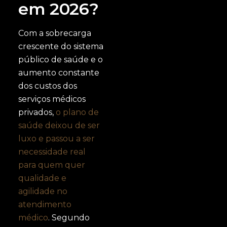
em 2026?
Com a sobrecarga
crescente do sistema
público de saúde e o
aumento constante
dos custos dos
serviços médicos
privados,
o plano de
saúde deixou de ser
luxo e passou a ser
necessidade real
para quem quer
qualidade e
agilidade no
atendimento
médico
. Segundo